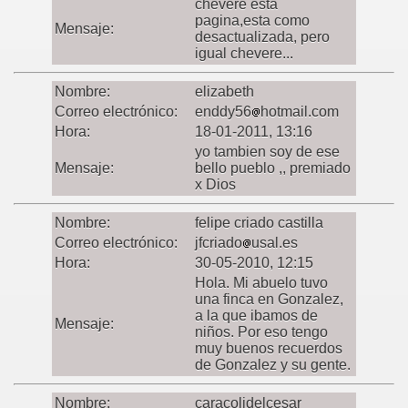
chevere esta
pagina,esta como
Mensaje:
desactualizada, pero
igual chevere...
Nombre:
elizabeth
Correo electrónico:
enddy56
hotmail.com
Hora:
18-01-2011, 13:16
yo tambien soy de ese
Mensaje:
bello pueblo ,, premiado
x Dios
Nombre:
felipe criado castilla
Correo electrónico:
jfcriado
usal.es
Hora:
30-05-2010, 12:15
Hola. Mi abuelo tuvo
una finca en Gonzalez,
a la que ibamos de
Mensaje:
niños. Por eso tengo
muy buenos recuerdos
de Gonzalez y su gente.
Nombre:
caracolidelcesar