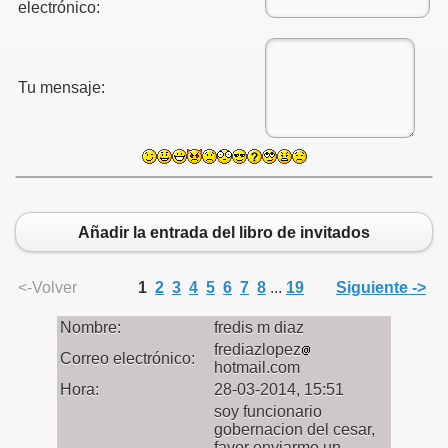
electrónico:
Tu mensaje:
Añadir la entrada del libro de invitados
<-Volver
1
2
3
4
5
6
7
8
...
19
Siguiente ->
Nombre:
fredis m diaz
frediazlopez
Correo electrónico:
hotmail.com
Hora:
28-03-2014, 15:51
soy funcionario
gobernacion del cesar,
favor enviarme un