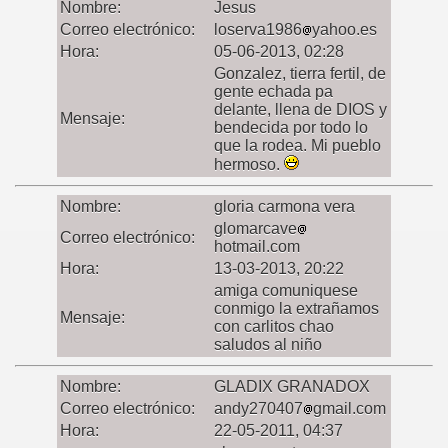
Nombre:
Jesus
Correo electrónico:
loserva1986
yahoo.es
Hora:
05-06-2013, 02:28
Gonzalez, tierra fertil, de
gente echada pa
delante, llena de DIOS y
Mensaje:
bendecida por todo lo
que la rodea. Mi pueblo
hermoso.
Nombre:
gloria carmona vera
glomarcave
Correo electrónico:
hotmail.com
Hora:
13-03-2013, 20:22
amiga comuniquese
conmigo la extrañamos
Mensaje:
con carlitos chao
saludos al niño
Nombre:
GLADIX GRANADOX
Correo electrónico:
andy270407
gmail.com
Hora:
22-05-2011, 04:37