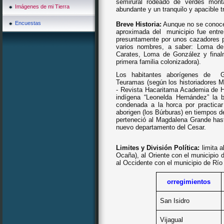
semirural rodeado de verdes monta
Imágenes de mi Tierra
abundante y un tranquilo y apacible tr
Encuestas
Breve Historia:
Aunque no se conocen
aproximada del
municipio fue entr
presuntamente por unos cazadores p
varios nombres, a saber:
Loma de
Carates, Loma de González y final
primera familia colonizadora).
Los habitantes aborígenes de
G
Teuramas (según los historiadores M
- Revista Hacaritama Academia de H
indígena “Leonelda Hernández” la b
condenada a la horca por practica
aborigen (los Búrburas) en tiempos de
perteneció al Magdalena Grande has
nuevo departamento del Cesar.
Limites y División Política:
limita 
Ocaña), al Oriente con el municipio 
al Occidente con el municipio de Río
orregimientos
San Isidro
Vijagual