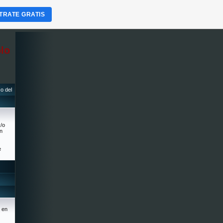
TRATE GRATIS
lo
o del
y/o
on
e
 en