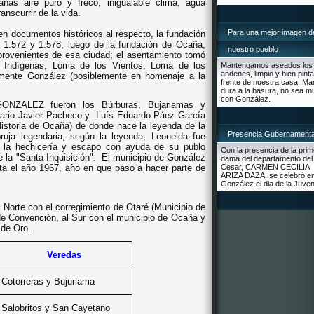
ñas aire puro y freco, inigualable clima, agua
anscurrir de la vida.
Para una mejor imagen d
 documentos históricos al respecto, la fundación
e 1.572 y 1.578, luego de la fundación de Ocaña,
nuestro pueblo
rovenientes de esa ciudad; el asentamiento tomó
 Indígenas,
Loma de los Vientos, Loma de los
Mantengamos aseados los
andenes, limpio y bien pinta
mente González (posiblemente en homenaje a la
frente de nuestra casa. Ma
dura a la basura, no sea m
con González.
ONZALEZ fueron los Búrburas, Bujariamas y
ario Javier Pacheco y
Luís Eduardo Páez García
istoria de Ocaña) de donde nace la leyenda de la
Presencia Gubernamenta
ruja legendaria, según la leyenda, Leonelda fue
r la hechicería y escapo con ayuda de su publo
Con la presencia de la pri
 la "Santa Inquisición".
El municipio de González
dama del departamento del
ta el año 1967, año en que paso a hacer parte de
Cesar, CARMEN CECILIA
ARIZA DAZA, se celebró e
González el dia de la Juven
al Norte con el corregimiento de Otaré (Municipio de
de Convención, al Sur con el municipio de Ocaña y
 de Oro.
Veredas
Cotorreras y Bujuriama
Salobritos y San Cayetano