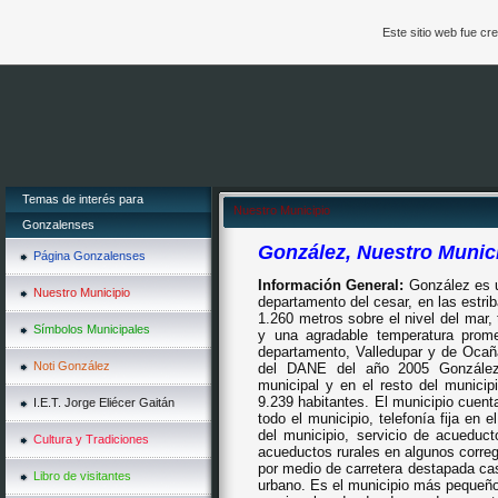
Este sitio web fue c
Temas de interés para
Nuestro Municipio
Gonzalenses
González, Nuestro Munic
Página Gonzalenses
Información General:
González es u
Nuestro Municipio
departamento del cesar, en las estriba
1.260 metros
sobre el nivel del mar,
Símbolos Municipales
y una agradable temperatura pro
departamento, Valledupar y de Oca
Noti González
del DANE del año 2005 González
municipal y en el resto del municip
9.239 habitantes. El municipio cuent
I.E.T. Jorge Eliécer Gaitán
todo el municipio, telefonía fija en 
del municipio, servicio de acueduc
Cultura y Tradiciones
acueductos rurales en algunos correg
por medio de carretera destapada cas
Libro de visitantes
urbano. Es el municipio más pequeño