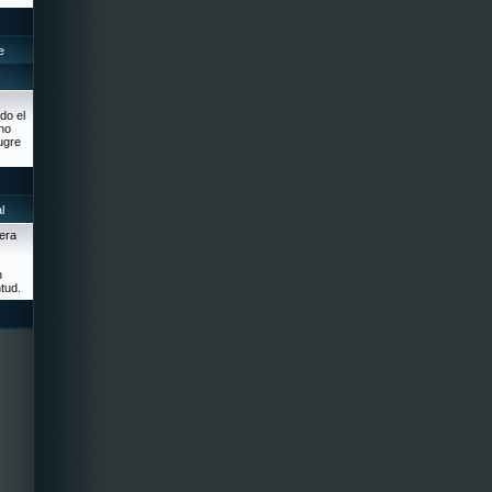
e
do el
no
ugre
l
mera
n
tud.