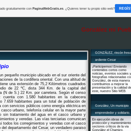
REGÍS
reado gratuitamente con
PaginaWebGratis.es
. ¿Quieres tener tu propio sitio web?
González mi Pueb
GONZÁLEZ, rincón fresc
ardiente Cesar
ipio
¡Participemos! Enviando
contenidos cortos como
noticias, eventos sociales 
n pequeño municipio ubicado en el sur oriente del
fotografías relacionadas c
ciones de la cordillera oriental. Con una altitud de
González, de esta manera
 tiene una extensión de
75,2 Kilómetros
cuadrados
contribuimos a mejorar la
presentación y la calidad d
medio de
22 ºC
, dista
344 Km
. de la capital del
este, nuestro Sitio WEB.
ña (N de S.)
22 Km
. por carretera. Según el censo
 cuenta con 1.580 habitantes en la cabecera
io 7.659 habitantes para un total de población de
a con servicios públicos como energía eléctrica en
González, Un municipio
el casco urbano, telefonía celular en la mayor parte
emprendedor y solidario.
to sin tratamiento del agua en el casco urbano y
imientos y veredas. Las vías terciarias comunican
En ejecución obras de
i todos los corregimientos y veredas con el casco
protección y mantenimiento
sectores críticos de la via
 del departamento del Cesar, un verdadero paraiso
González el Chamizo.