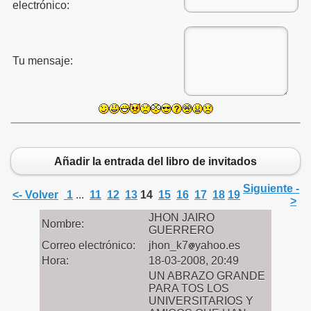
electrónico:
Tu mensaje:
Añadir la entrada del libro de invitados
Siguiente -
<- Volver
1
...
11
12
13
14
15
16
17
18
19
>
JHON JAIRO
Nombre:
GUERRERO
Correo electrónico:
jhon_k7
yahoo.es
Hora:
18-03-2008, 20:49
UN ABRAZO GRANDE
PARA TOS LOS
UNIVERSITARIOS Y