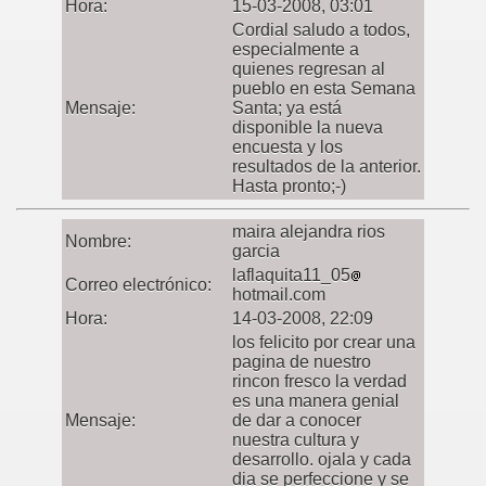
Hora:
15-03-2008, 03:01
Cordial saludo a todos,
especialmente a
quienes regresan al
pueblo en esta Semana
Mensaje:
Santa; ya está
disponible la nueva
encuesta y los
resultados de la anterior.
Hasta pronto;-)
maira alejandra rios
Nombre:
garcia
laflaquita11_05
Correo electrónico:
hotmail.com
Hora:
14-03-2008, 22:09
los felicito por crear una
pagina de nuestro
rincon fresco la verdad
es una manera genial
Mensaje:
de dar a conocer
nuestra cultura y
desarrollo. ojala y cada
dia se perfeccione y se