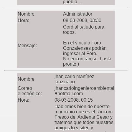
pueblo...
Nombre:
Administrador
Hora:
08-03-2008, 03:30
Cordial saludo para
todos.
En el vinculo Foro
Mensaje:
Gonzalenses podrán
ingresar al Foro.
No encontramso. hasta
pronto:)
jhan carlo martínez
Nombre:
lanzziano
Correo
jhancarloingenieroambiental
electrónico:
hotmail.com
Hora:
08-03-2008, 00:15
Hablemos bien de nuestro
municipio que es el Rincom
Fresco del Ardiente Cesar y
tratemos que todos nuestros
amigos lo visiten y