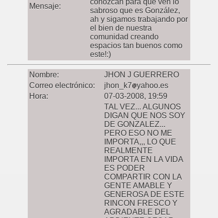
conozcan para que ven lo
Mensaje:
sabroso que es González,
ah y sigamos trabajando por
el bien de nuestra
comunidad creando
espacios tan buenos como
este!:)
Nombre:
JHON J GUERRERO
Correo electrónico:
jhon_k7
yahoo.es
Hora:
07-03-2008, 19:59
TAL VEZ... ALGUNOS
DIGAN QUE NOS SOY
DE GONZALEZ...
PERO ESO NO ME
IMPORTA,,, LO QUE
REALMENTE
IMPORTA EN LA VIDA
ES PODER
COMPARTIR CON LA
GENTE AMABLE Y
GENEROSA DE ESTE
RINCON FRESCO Y
AGRADABLE DEL